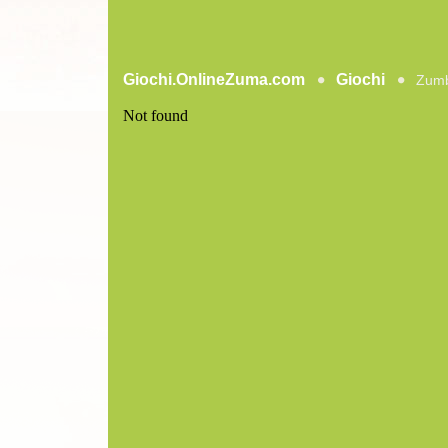
Giochi.OnlineZuma.com
Giochi
Zumb