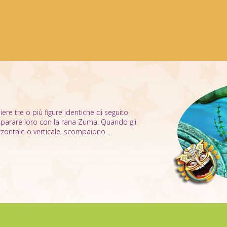
iere tre o più figure identiche di seguito
dolce profumo di frutta succosa e ricoperta,
sparare loro con la rana Zuma. Quando gli
tive. Twirls di frutta ti dà un'atmosfera
zzontale o verticale, scompaiono ...
 lascia rilassare, ...