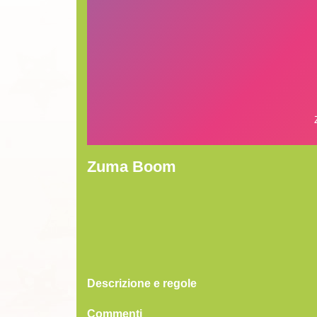
Zuma Boom
Descrizione e regole
Commenti