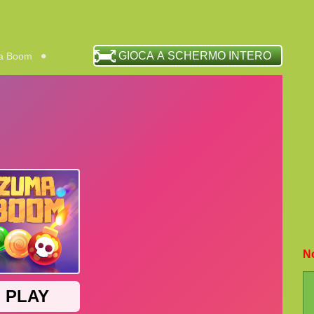
GIOCA A SCHERMO INTERO
a Boom
No