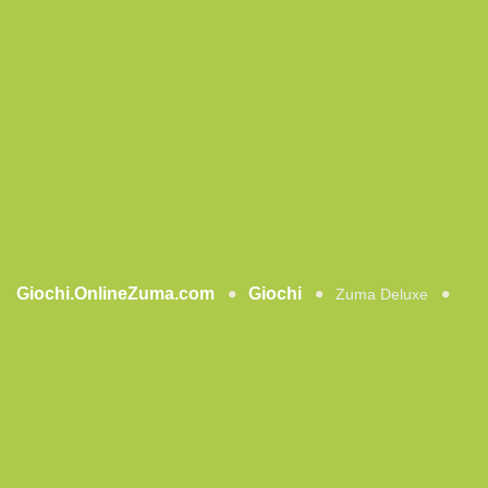
Giochi.OnlineZuma.com
Giochi
Zuma Deluxe