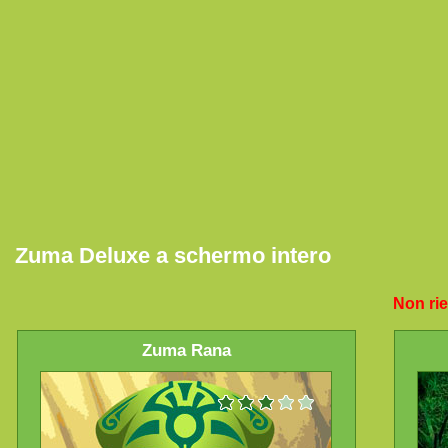
Zuma Deluxe a schermo intero
Non rie
Zuma Rana