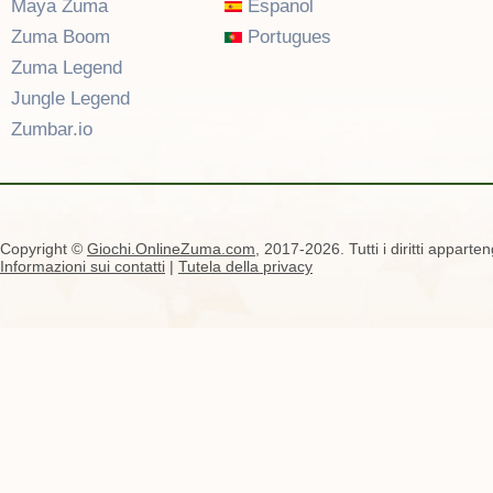
Maya Zuma
Espanol
Zuma Boom
Portugues
Zuma Legend
Jungle Legend
Zumbar.io
Copyright ©
Giochi.OnlineZuma.com
, 2017-2026. Tutti i diritti apparten
Informazioni sui contatti
|
Tutela della privacy