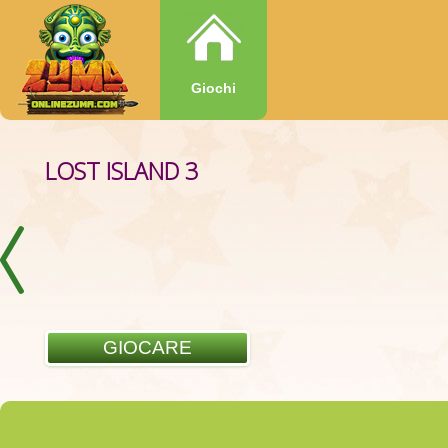
Giochi
LOST ISLAND 3
ZUMA LEGEND
GIOCARE
GIOCARE