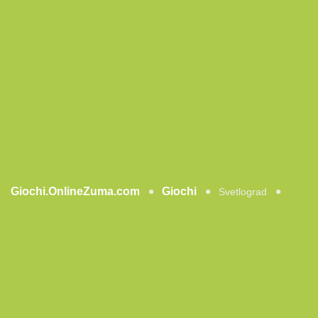
Giochi.OnlineZuma.com
Giochi
Svetlograd