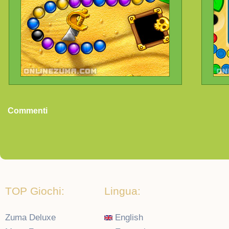
Commenti
TOP Giochi:
Lingua:
Zuma Deluxe
English