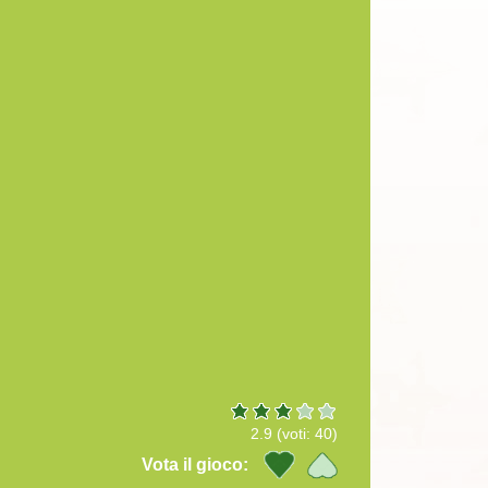
2.9
(voti:
40
)
Vota il gioco: