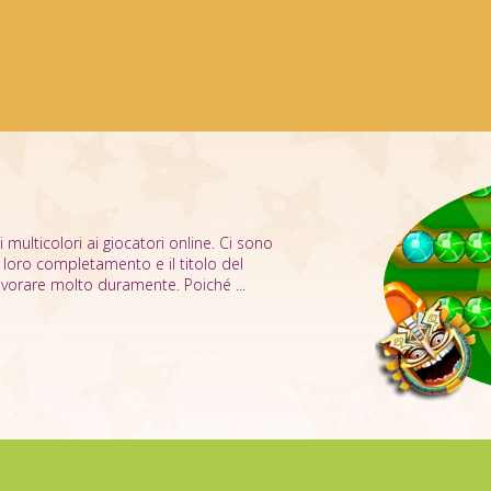
multicolori ai giocatori online. Ci sono
il loro completamento e il titolo del
vorare molto duramente. Poiché ...