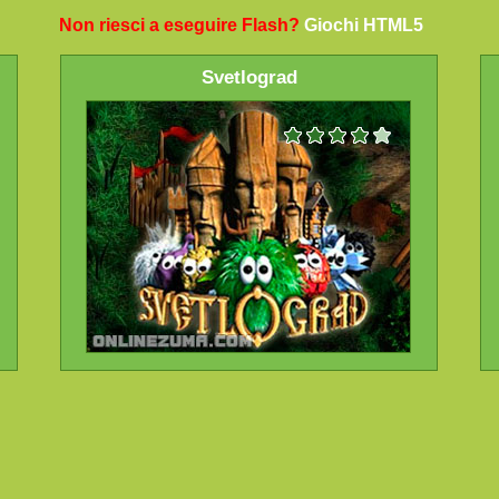
Non riesci a eseguire Flash?
Giochi HTML5
Svetlograd