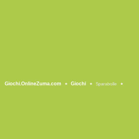
Giochi.OnlineZuma.com
Giochi
Sparabolle