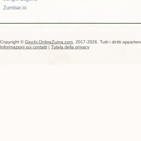
Zumbar.io
Copyright ©
Giochi.OnlineZuma.com
, 2017-2026. Tutti i diritti apparten
Informazioni sui contatti
|
Tutela della privacy