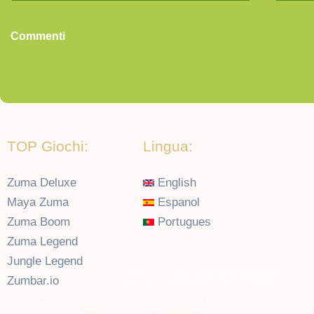
Commenti
TOP Giochi:
Lingua:
Zuma Deluxe
English
Maya Zuma
Espanol
Zuma Boom
Portugues
Zuma Legend
Jungle Legend
Zumbar.io