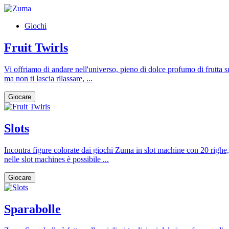
Giochi
Fruit Twirls
Vi offriamo di andare nell'universo, pieno di dolce profumo di frutta suc
ma non ti lascia rilassare, ...
Giocare
Slots
Incontra figure colorate dai giochi Zuma in slot machine con 20 righe, 
nelle slot machines è possibile ...
Giocare
Sparabolle