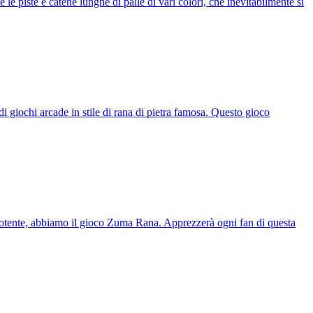
e le piste e catene lunghe di palle di vari colori, che inevitabilmente si
giochi arcade in stile di rana di pietra famosa. Questo gioco
potente, abbiamo il gioco Zuma Rana. Apprezzerà ogni fan di questa