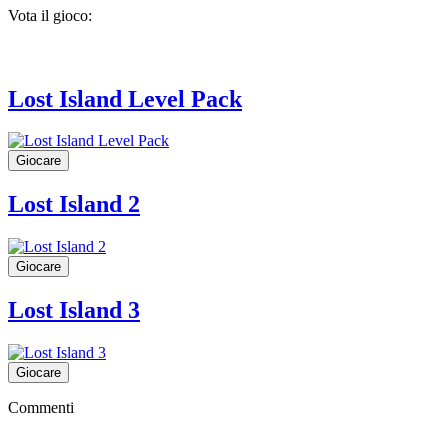
Vota il gioco:
Lost Island Level Pack
Giocare
Lost Island 2
Giocare
Lost Island 3
Giocare
Commenti