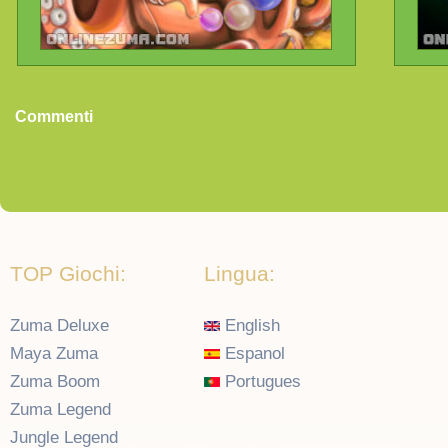
Commenti
TOP Giochi:
Lingua:
Zuma Deluxe
English
Maya Zuma
Espanol
Zuma Boom
Portugues
Zuma Legend
Jungle Legend